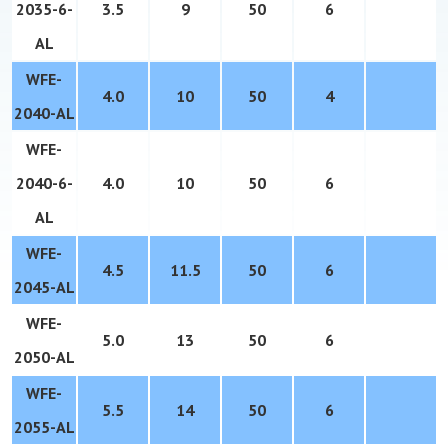
2035-6-
3.5
9
50
6
AL
WFE-
4.0
10
50
4
2040-
AL
WFE-
2040-6-
4.0
10
50
6
AL
WFE-
4.5
11.5
50
6
2045-
AL
WFE-
5.0
13
50
6
2050-
AL
WFE-
5.5
14
50
6
2055-
AL