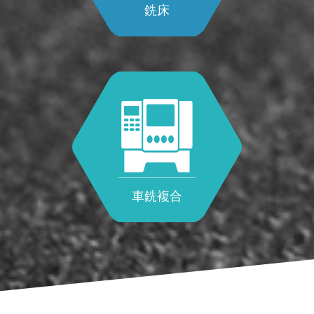
銑床
車銑複合