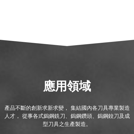
應用領域
產品不斷的創新求新求變， 集結國內各刀具專業製造
人才， 從事各式鎢鋼銑刀、鎢鋼鑽頭、鎢鋼鉸刀及成
型刀具之生產製造。