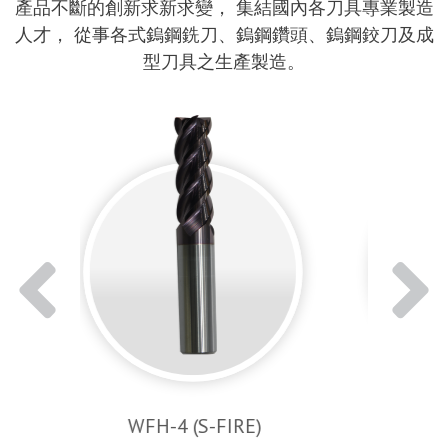
產品不斷的創新求新求變， 集結國內各刀具專業製造
人才， 從事各式鎢鋼銑刀、鎢鋼鑽頭、鎢鋼鉸刀及成
型刀具之生產製造。
RE)
WFSP-4 (S-FIRE)